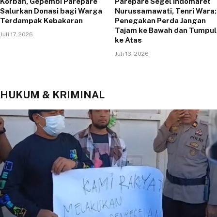
Korban, Gepembi Parepare
Parepare Segel Indomaret
Salurkan Donasi bagi Warga
Nurussamawati, Tenri Wara:
Terdampak Kebakaran
Penegakan Perda Jangan
Tajam ke Bawah dan Tumpul
Juli 17, 2026
ke Atas
Juli 13, 2026
HUKUM & KRIMINAL