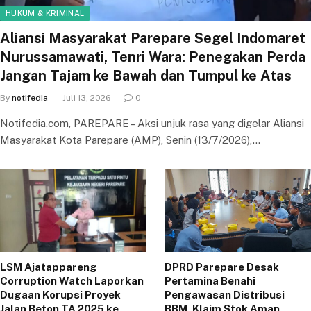
HUKUM & KRIMINAL
Aliansi Masyarakat Parepare Segel Indomaret
Nurussamawati, Tenri Wara: Penegakan Perda
Jangan Tajam ke Bawah dan Tumpul ke Atas
By
notifedia
Juli 13, 2026
0
Notifedia.com, PAREPARE – Aksi unjuk rasa yang digelar Aliansi
Masyarakat Kota Parepare (AMP), Senin (13/7/2026),…
LSM Ajatappareng
DPRD Parepare Desak
Corruption Watch Laporkan
Pertamina Benahi
Dugaan Korupsi Proyek
Pengawasan Distribusi
Jalan Beton TA 2025 ke
BBM, Klaim Stok Aman