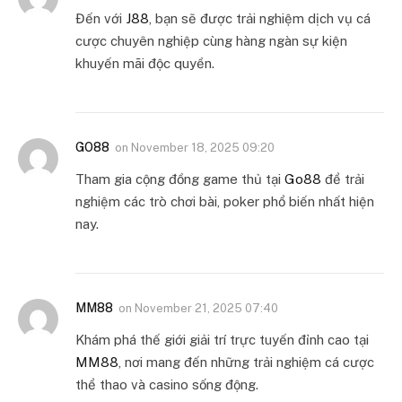
Đến với
J88
, bạn sẽ được trải nghiệm dịch vụ cá
cược chuyên nghiệp cùng hàng ngàn sự kiện
khuyến mãi độc quyền.
GO88
on
November 18, 2025 09:20
Tham gia cộng đồng game thủ tại
Go88
để trải
nghiệm các trò chơi bài, poker phổ biến nhất hiện
nay.
MM88
on
November 21, 2025 07:40
Khám phá thế giới giải trí trực tuyến đỉnh cao tại
MM88
, nơi mang đến những trải nghiệm cá cược
thể thao và casino sống động.