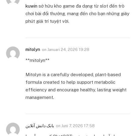
kuwin
sở hữu kho game đa dạng từ slot đến trò
chơi bài đổi thưởng, mang đến cho bạn những giây
phút giải trí tuyệt vời.
mitolyn
on
Januari 24, 2026 19:28
**mitolyn**
Mitolyn is a carefully developed, plant-based
formula created to help support metabolic
efficiency and encourage healthy, lasting weight
management.
بانک دانش آنلاین
on
Juni 7, 2026 17:58