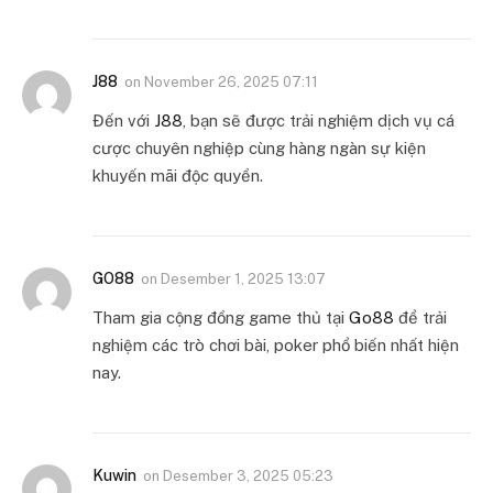
J88
on
November 26, 2025 07:11
Đến với
J88
, bạn sẽ được trải nghiệm dịch vụ cá
cược chuyên nghiệp cùng hàng ngàn sự kiện
khuyến mãi độc quyền.
GO88
on
Desember 1, 2025 13:07
Tham gia cộng đồng game thủ tại
Go88
để trải
nghiệm các trò chơi bài, poker phổ biến nhất hiện
nay.
Kuwin
on
Desember 3, 2025 05:23