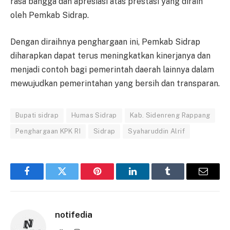
rasa bangga dan apresiasi atas prestasi yang diraih
oleh Pemkab Sidrap.
Dengan diraihnya penghargaan ini, Pemkab Sidrap
diharapkan dapat terus meningkatkan kinerjanya dan
menjadi contoh bagi pemerintah daerah lainnya dalam
mewujudkan pemerintahan yang bersih dan transparan.
Bupati sidrap
Humas Sidrap
Kab. Sidenreng Rappang
Penghargaan KPK RI
Sidrap
Syaharuddin Alrif
Facebook
Twitter
Pinterest
LinkedIn
Tumblr
Email
notifedia