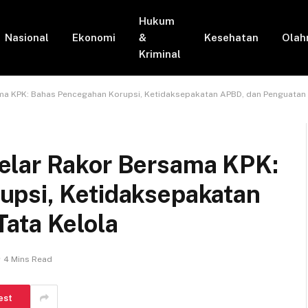
Hukum
Nasional
Ekonomi
&
Kesehatan
Olah
Kriminal
ma KPK: Bahas Pencegahan Korupsi, Ketidaksepakatan APBD, dan Penguatan 
elar Rakor Bersama KPK:
upsi, Ketidaksepakatan
ata Kelola
4 Mins Read
est