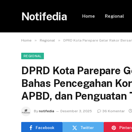
Notifedia
Home
Regional
»
»
Home
Regional
DPRD Kota Parepare Gelar Rakor Bersa
REGIONAL
DPRD Kota Parepare G
Bahas Pencegahan Kor
APBD, dan Penguatan T
By
notifedia
Desember 3, 2025
36 Komentar
Facebook
Twitter
Pinter